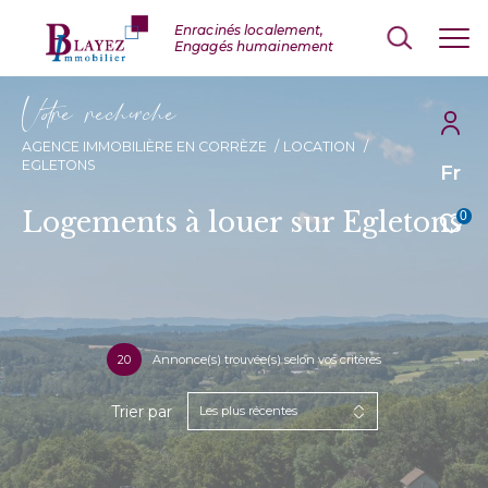
V
o
r
e
r
e
c
e
c
e
AGENCE IMMOBILIÈRE EN CORRÈZE
LOCATION
EGLETONS
Fr
Logements à louer sur Egletons
0
20
Annonce(s) trouvée(s) selon vos critères
Trier par
Les plus récentes