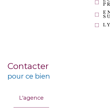
É
P
E
S
L
Contacter
pour ce bien
L'agence