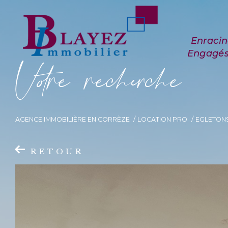
V
o
r
e
r
e
c
e
c
e
AGENCE IMMOBILIÈRE EN CORRÈZE
LOCATION PRO
EGLETON
RETOUR