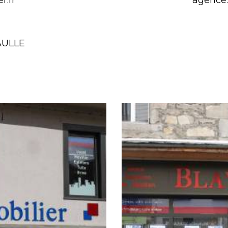
r.fr
agence
AULLE