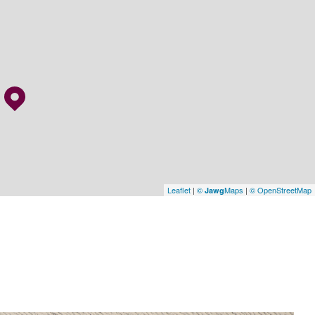
Leaflet
|
©
Maps
|
© OpenStreetMap
Jawg