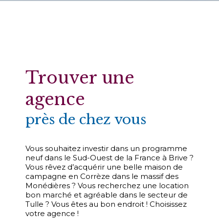
Trouver une
agence
près de chez vous
Vous sou­hai­tez inves­tir dans un pro­gramme
neuf dans le Sud-Ouest de la France à Brive ?
Vous rêvez d’ac­qué­rir une belle mai­son de
cam­pagne en Cor­rèze dans le mas­sif des
Moné­dières ? Vous recher­chez une loca­tion
bon mar­ché et agréable dans le sec­teur de
Tulle ? Vous êtes au bon endroit ! Choi­sis­sez
votre agence !