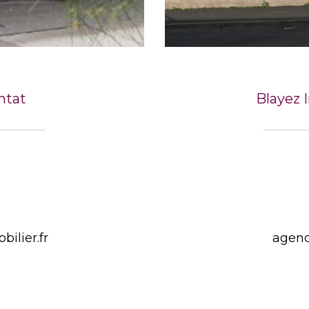
ntat
Blayez I
ilier.fr
agenc