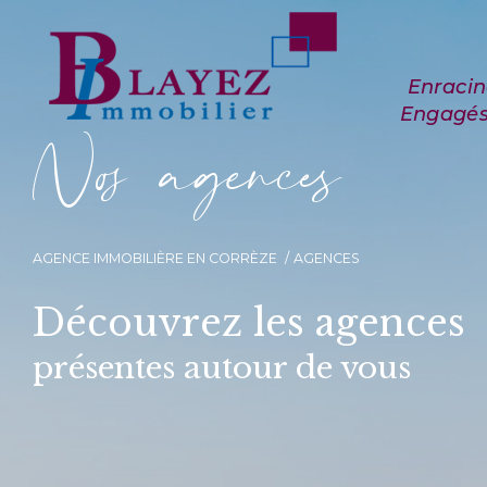
N
o
a
g
e
n
c
e
AGENCE IMMOBILIÈRE EN CORRÈZE
AGENCES
Découvrez les agences
présentes autour de vous