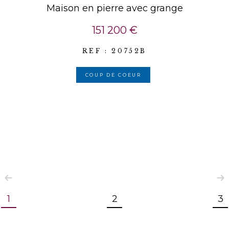
Maison en pierre avec grange
151 200 €
REF : 20752B
COUP DE COEUR
1
2
3