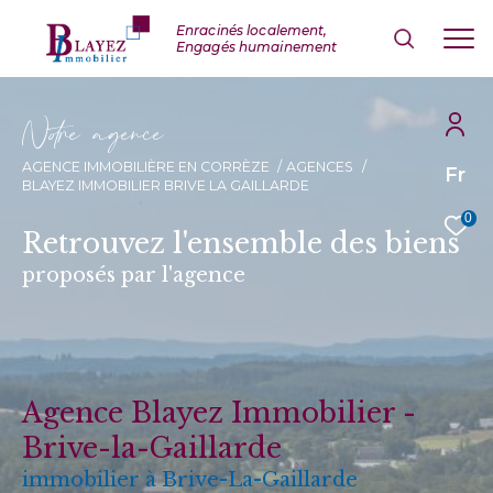
N
o
r
e
a
g
e
n
c
e
AGENCE IMMOBILIÈRE EN CORRÈZE
AGENCES
Fr
BLAYEZ IMMOBILIER BRIVE LA GAILLARDE
0
Retrouvez l'ensemble des biens
proposés par l'agence
Agence Blayez Immobilier -
Brive-la-Gaillarde
immobilier à
Brive-La-Gaillarde