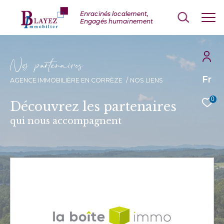
N
o
p
a
t
e
n
a
i
e
Fr
AGENCE IMMOBILIÈRE EN CORRÈZE
NOS LIENS
0
Découvrez les partenaires
qui nous accompagnent