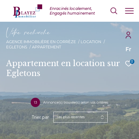
V
o
r
e
r
e
c
e
c
e
AGENCE IMMOBILIÈRE EN CORRÈZE
LOCATION
EGLETONS
APPARTEMENT
Fr
Appartement en location sur
0
Egletons
13
Annonce(s) trouvée(s) selon vos critères
Trier par
Les plus récentes