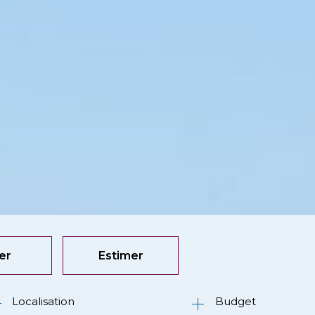
er
Estimer
Budget
née