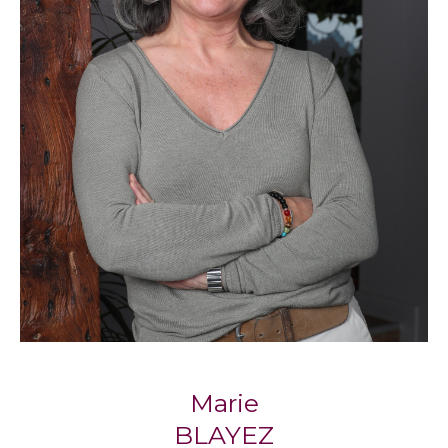
compte de vos critères et de votre budget.
Propriétaires, sachez que nos agences
proposent également un service de gestion
locative pour vous accompagner
sereinement dans la mise en location de votre
bien.
Notre philosophie : l’immobilier
humain
Respect, écoute, engagement : trois piliers qui
définissent la façon dont
Blayez Immobilier
accompagne chaque client, avec la
considération qu’il mérite.
Marie
Marie Blayez, cofondatrice, partage cette
BLAYEZ