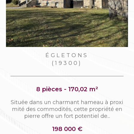
CLERGOUX
(19320)
7 pièces - 114,30 m²
i
Située entre Tulle et Égletons, aux portes
n
de Marcillac-la-Croisille cette maison bâti
e sur sous-sol total dans les...
126 000 €