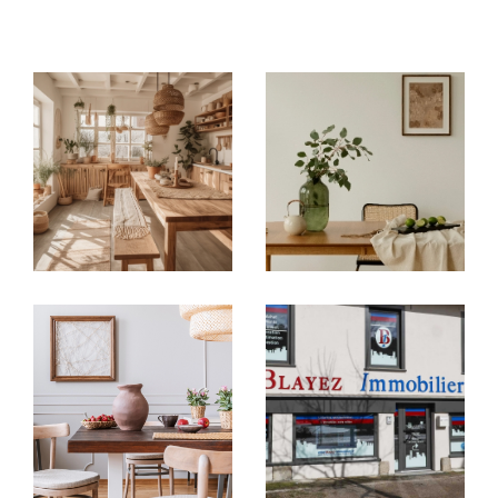
immobilières locales
: à
Argentat-sur-
Dordogne, Brive-la-Gaillarde, Tulle,
Égletons, Ussel et Meymac
, chaque
agence
immobilière
vous accueille avec une parfaite
connaissance du marché de son secteur.
Acheter ou vendre en toute
confiance
Vous recherchez une
maison à vendre en
Corrèze
, un
appartement à acheter à Brive-
la-Gaillarde
ou un bien à investir autour de
Tulle ?
Nos agences vous proposent un large choix
d’
annonces immobilières en Corrèze
:
Villas, maisons de village, appartements,
studios, garages
Biens sélectionnés selon vos critères : budget,