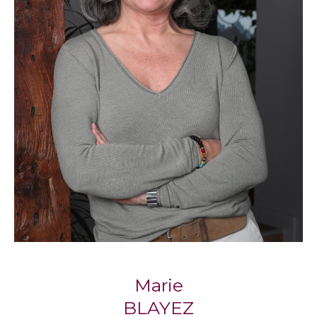
compte de vos critères et de votre budget.
Propriétaires, sachez que nos agences
proposent également un service de gestion
locative pour vous accompagner
sereinement dans la mise en location de votre
bien.
Notre philosophie : l’immobilier
humain
Respect, écoute, engagement : trois piliers qui
définissent la façon dont
Blayez Immobilier
accompagne chaque client, avec la
considération qu’il mérite.
Marie
Marie Blayez, cofondatrice, partage cette
BLAYEZ