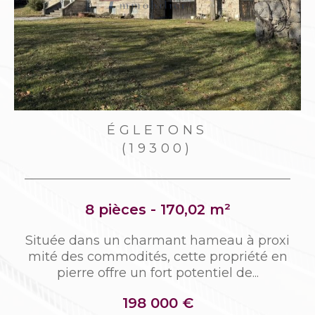
CLERGOUX
(19320)
7 pièces - 114,30 m²
i
Située entre Tulle et Égletons, aux portes
n
de Marcillac-la-Croisille cette maison bâti
e sur sous-sol total dans les...
126 000 €