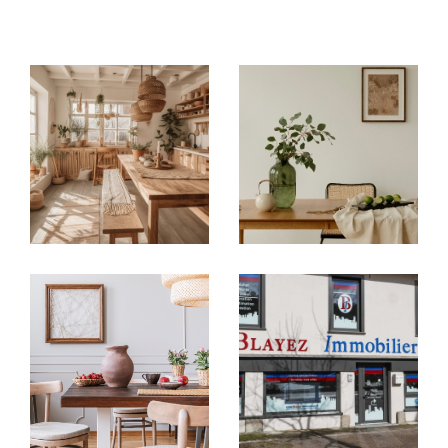
immobilières locales
: à
Argentat-sur-
Dordogne, Brive-la-Gaillarde, Tulle,
Égletons, Ussel et Meymac
, chaque
agence
immobilière
vous accueille avec une parfaite
connaissance du marché de son secteur.
Acheter ou vendre en toute
confiance
Vous recherchez une
maison à vendre en
Corrèze
, un
appartement à acheter à Brive-
la-Gaillarde
ou un bien à investir autour de
Tulle ?
Nos agences vous proposent un large choix
d’
annonces immobilières en Corrèze
:
Villas, maisons de village, appartements,
studios, garages
Biens sélectionnés selon vos critères : budget,