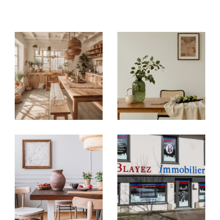
immobilières locales
: à
Argentat-sur-
Dordogne, Brive-la-Gaillarde, Tulle,
Égletons, Ussel et Meymac
, chaque
agence
immobilière
vous accueille avec une parfaite
connaissance du marché de son secteur.
Acheter ou vendre en toute
confiance
Vous recherchez une
maison à vendre en
Corrèze
, un
appartement à acheter à Brive-
la-Gaillarde
ou un bien à investir autour de
Tulle ?
Nos agences vous proposent un large choix
d’
annonces immobilières en Corrèze
:
Villas, maisons de village, appartements,
studios, garages
Biens sélectionnés selon vos critères : budget,