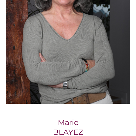
compte de vos critères et de votre budget.
Propriétaires, sachez que nos agences
proposent également un service de gestion
locative pour vous accompagner
sereinement dans la mise en location de votre
bien.
Notre philosophie : l’immobilier
humain
Respect, écoute, engagement : trois piliers qui
définissent la façon dont
Blayez Immobilier
accompagne chaque client, avec la
considération qu’il mérite.
Marie
Marie Blayez, cofondatrice, partage cette
BLAYEZ