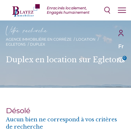
V
o
r
e
r
e
c
e
c
e
AGENCE IMMOBILIÈRE EN CORRÈZE
LOCATION
EGLETONS
DUPLEX
Fr
Duplex en location sur Egletons
0
Désolé
Aucun bien ne correspond à vos critères
de recherche