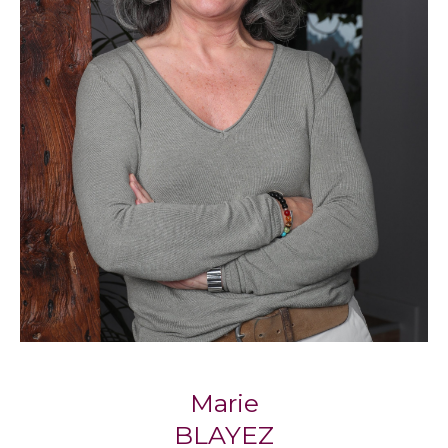
compte de vos critères et de votre budget.
Propriétaires, sachez que nos agences
proposent également un service de gestion
locative pour vous accompagner
sereinement dans la mise en location de votre
bien.
Notre philosophie : l’immobilier
humain
Respect, écoute, engagement : trois piliers qui
définissent la façon dont
Blayez Immobilier
accompagne chaque client, avec la
considération qu’il mérite.
Marie
Marie Blayez, cofondatrice, partage cette
BLAYEZ