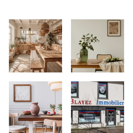
immobilières locales
: à
Argentat-sur-
Dordogne, Brive-la-Gaillarde, Tulle,
Égletons, Ussel et Meymac
, chaque
agence
immobilière
vous accueille avec une parfaite
connaissance du marché de son secteur.
Acheter ou vendre en toute
confiance
Vous recherchez une
maison à vendre en
Corrèze
, un
appartement à acheter à Brive-
la-Gaillarde
ou un bien à investir autour de
Tulle ?
Nos agences vous proposent un large choix
d’
annonces immobilières en Corrèze
:
Villas, maisons de village, appartements,
studios, garages
Biens sélectionnés selon vos critères : budget,