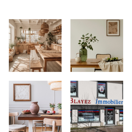
immobilières locales
: à
Argentat-sur-
Dordogne, Brive-la-Gaillarde, Tulle,
Égletons, Ussel et Meymac
, chaque
agence
immobilière
vous accueille avec une parfaite
connaissance du marché de son secteur.
Acheter ou vendre en toute
confiance
Vous recherchez une
maison à vendre en
Corrèze
, un
appartement à acheter à Brive-
la-Gaillarde
ou un bien à investir autour de
Tulle ?
Nos agences vous proposent un large choix
d’
annonces immobilières en Corrèze
:
Villas, maisons de village, appartements,
studios, garages
Biens sélectionnés selon vos critères : budget,