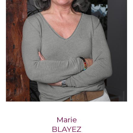
compte de vos critères et de votre budget.
Propriétaires, sachez que nos agences
proposent également un service de gestion
locative pour vous accompagner
sereinement dans la mise en location de votre
bien.
Notre philosophie : l’immobilier
humain
Respect, écoute, engagement : trois piliers qui
définissent la façon dont
Blayez Immobilier
accompagne chaque client, avec la
considération qu’il mérite.
Marie
Marie Blayez, cofondatrice, partage cette
BLAYEZ