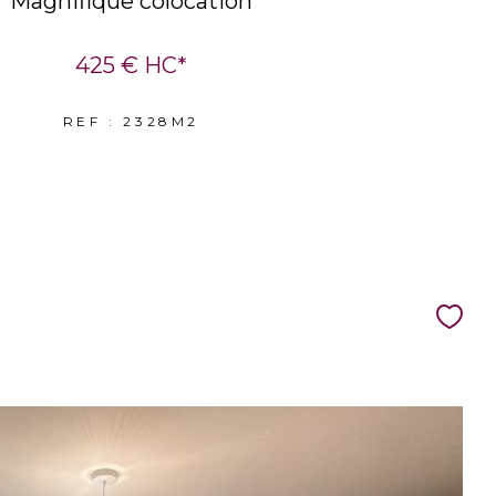
Magnifique colocation
425 €
HC*
REF : 2328M2