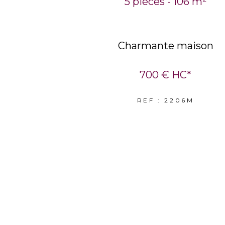
5 pièces - 106 m²
Charmante maison
700 €
HC*
REF : 2206M