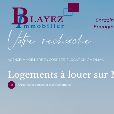
V
o
r
e
r
e
c
e
c
e
AGENCE IMMOBILIÈRE EN CORRÈZE
LOCATION
MEYMAC
Logements à louer su
10
Annonce(s) trouvée(s) selon vos critères