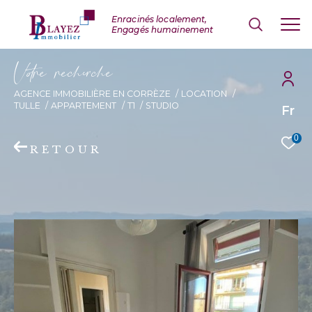
V
o
r
e
r
e
c
e
c
e
AGENCE IMMOBILIÈRE EN CORRÈZE
LOCATION
TULLE
APPARTEMENT
T1
STUDIO
Fr
0
RETOUR