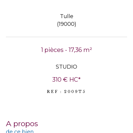
Tulle
(19000)
1 pièces - 17,36 m²
STUDIO
310 €
HC*
REF : 2009T5
a propos
de ce bien