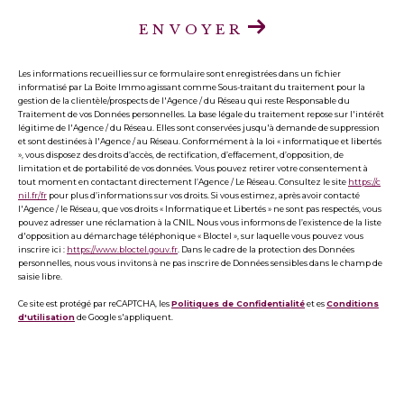
ENVOYER
Les informations recueillies sur ce formulaire sont enregistrées dans un fichier
informatisé par La Boite Immo agissant comme Sous-traitant du traitement pour la
gestion de la clientèle/prospects de l'Agence / du Réseau qui reste Responsable du
Traitement de vos Données personnelles. La base légale du traitement repose sur l'intérêt
légitime de l'Agence / du Réseau. Elles sont conservées jusqu'à demande de suppression
et sont destinées à l'Agence / au Réseau. Conformément à la loi « informatique et libertés
», vous disposez des droits d’accès, de rectification, d’effacement, d’opposition, de
limitation et de portabilité de vos données. Vous pouvez retirer votre consentement à
tout moment en contactant directement l’Agence / Le Réseau. Consultez le site
https://c
nil.fr/fr
pour plus d’informations sur vos droits. Si vous estimez, après avoir contacté
l'Agence / le Réseau, que vos droits « Informatique et Libertés » ne sont pas respectés, vous
pouvez adresser une réclamation à la CNIL. Nous vous informons de l’existence de la liste
d'opposition au démarchage téléphonique « Bloctel », sur laquelle vous pouvez vous
inscrire ici :
https://www.bloctel.gouv.fr
. Dans le cadre de la protection des Données
personnelles, nous vous invitons à ne pas inscrire de Données sensibles dans le champ de
saisie libre.
Ce site est protégé par reCAPTCHA, les
Politiques de Confidentialité
et es
Conditions
d'utilisation
de Google s'appliquent.