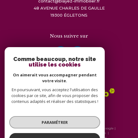
contact@blayez-immobilier.fr
48 AVENUE CHARLES DE GAULLE
19300
ÉGLETONS
Nous suivre sur
Comme beaucoup, notre site
utilise les cookies
On aimerait vous accompagner pendant
Adhérents
votre visite.
En poursuivant, vous acceptez l'utilisation des
cookies par ce site, afin de vous proposer des
contenus adaptés et réaliser des statistiques !
PARAMÉTRER
© 2026 | Tous droits réservés | Traduction powered by Google |
Nos honoraires
Plan du site
Mentions légales
Admin
Nos liens
Politique RGPD
Cookies