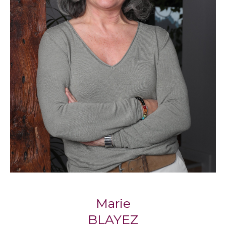
compte de vos critères et de votre budget.
Propriétaires, sachez que nos agences
proposent également un service de gestion
locative pour vous accompagner
sereinement dans la mise en location de votre
bien.
Notre philosophie : l’immobilier
humain
Respect, écoute, engagement : trois piliers qui
définissent la façon dont
Blayez Immobilier
accompagne chaque client, avec la
considération qu’il mérite.
Marie
Marie Blayez, cofondatrice, partage cette
BLAYEZ