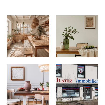
immobilières locales
: à
Argentat-sur-
Dordogne, Brive-la-Gaillarde, Tulle,
Égletons, Ussel et Meymac
, chaque
agence
immobilière
vous accueille avec une parfaite
connaissance du marché de son secteur.
Acheter ou vendre en toute
confiance
Vous recherchez une
maison à vendre en
Corrèze
, un
appartement à acheter à Brive-
la-Gaillarde
ou un bien à investir autour de
Tulle ?
Nos agences vous proposent un large choix
d’
annonces immobilières en Corrèze
:
Villas, maisons de village, appartements,
studios, garages
Biens sélectionnés selon vos critères : budget,