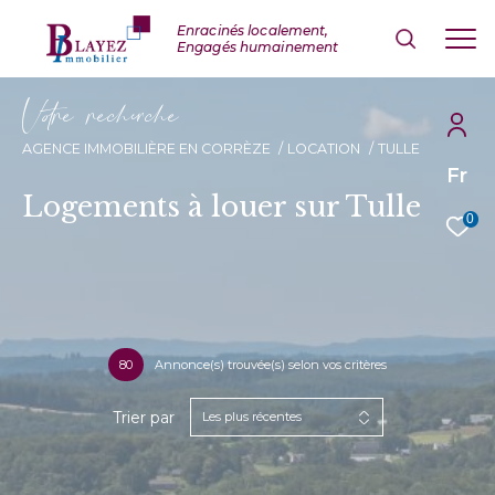
V
o
r
e
r
e
c
e
c
e
AGENCE IMMOBILIÈRE EN CORRÈZE
LOCATION
TULLE
Fr
Logements à louer sur Tulle
0
80
Annonce(s) trouvée(s) selon vos critères
Trier par
Les plus récentes