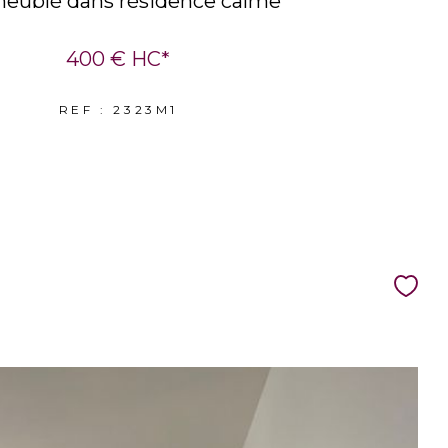
eublé dans résidence calme
400 €
HC*
REF : 2323M1