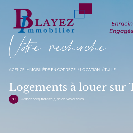
V
o
r
e
r
e
c
e
c
e
AGENCE IMMOBILIÈRE EN CORRÈZE
LOCATION
TULLE
Logements à louer sur 
80
Annonce(s) trouvée(s) selon vos critères