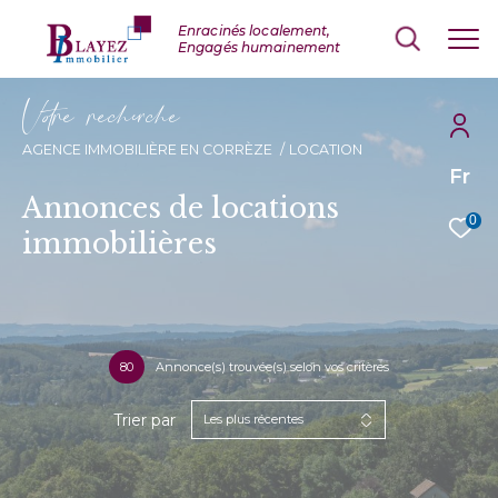
V
o
r
e
r
e
c
e
c
e
AGENCE IMMOBILIÈRE EN CORRÈZE
LOCATION
Fr
Annonces de locations
0
immobilières
80
Annonce(s) trouvée(s) selon vos critères
Trier par
Les plus récentes