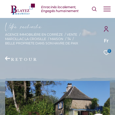
V
o
r
e
r
e
c
e
c
e
AGENCE IMMOBILIÈRE EN CORRÈZE
VENTE
MARCILLAC LA CROISILLE
MAISON
T4
Fr
BELLE PROPRIETE DANS SON HAVRE DE PAIX
0
RETOUR