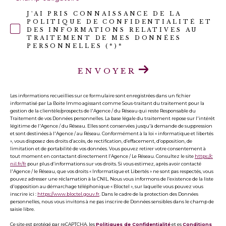
J'AI PRIS CONNAISSANCE DE LA
POLITIQUE DE CONFIDENTIALITÉ ET
DES INFORMATIONS RELATIVES AU
TRAITEMENT DE MES DONNÉES
PERSONNELLES (*)*
ENVOYER
Les informations recueillies sur ce formulaire sont enregistrées dans un fichier
informatisé par La Boite Immo agissant comme Sous-traitant du traitement pour la
gestion de la clientèle/prospects de l'Agence / du Réseau qui reste Responsable du
Traitement de vos Données personnelles. La base légale du traitement repose sur l'intérêt
légitime de l'Agence / du Réseau. Elles sont conservées jusqu'à demande de suppression
et sont destinées à l'Agence / au Réseau. Conformément à la loi « informatique et libertés
», vous disposez des droits d’accès, de rectification, d’effacement, d’opposition, de
limitation et de portabilité de vos données. Vous pouvez retirer votre consentement à
tout moment en contactant directement l’Agence / Le Réseau. Consultez le site
https://c
nil.fr/fr
pour plus d’informations sur vos droits. Si vous estimez, après avoir contacté
l'Agence / le Réseau, que vos droits « Informatique et Libertés » ne sont pas respectés, vous
pouvez adresser une réclamation à la CNIL. Nous vous informons de l’existence de la liste
d'opposition au démarchage téléphonique « Bloctel », sur laquelle vous pouvez vous
inscrire ici :
https://www.bloctel.gouv.fr
. Dans le cadre de la protection des Données
personnelles, nous vous invitons à ne pas inscrire de Données sensibles dans le champ de
saisie libre.
Ce site est protégé par reCAPTCHA, les
Politiques de Confidentialité
et es
Conditions