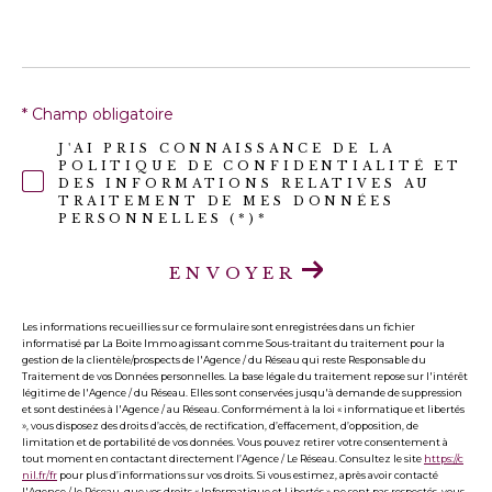
* Champ obligatoire
J'AI PRIS CONNAISSANCE DE LA
POLITIQUE DE CONFIDENTIALITÉ ET
DES INFORMATIONS RELATIVES AU
TRAITEMENT DE MES DONNÉES
PERSONNELLES (*)*
ENVOYER
Les informations recueillies sur ce formulaire sont enregistrées dans un fichier
informatisé par La Boite Immo agissant comme Sous-traitant du traitement pour la
gestion de la clientèle/prospects de l'Agence / du Réseau qui reste Responsable du
Traitement de vos Données personnelles. La base légale du traitement repose sur l'intérêt
légitime de l'Agence / du Réseau. Elles sont conservées jusqu'à demande de suppression
et sont destinées à l'Agence / au Réseau. Conformément à la loi « informatique et libertés
», vous disposez des droits d’accès, de rectification, d’effacement, d’opposition, de
limitation et de portabilité de vos données. Vous pouvez retirer votre consentement à
tout moment en contactant directement l’Agence / Le Réseau. Consultez le site
https://c
nil.fr/fr
pour plus d’informations sur vos droits. Si vous estimez, après avoir contacté
l'Agence / le Réseau, que vos droits « Informatique et Libertés » ne sont pas respectés, vous