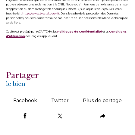
pouvez adresser une réclamation à la CNIL. Nous vous informons de l’existence de la liste
d'opposition au démarchage téléphonique « Bloctel », sur laquelle vous pouvez vous
inscrire ici :
https://www.bloctel.gouv.fr
. Dans le cadre de la protection des Données
personnelles, nous vous invitons à ne pas inscrire de Données sensibles dans le champ de
saisie libre.
Ce site est protégé par reCAPTCHA, les
Politiques de Confidentialité
et es
Conditions
d'utilisation
de Google s'appliquent.
partager
le bien
Facebook
Twitter
Plus de partage