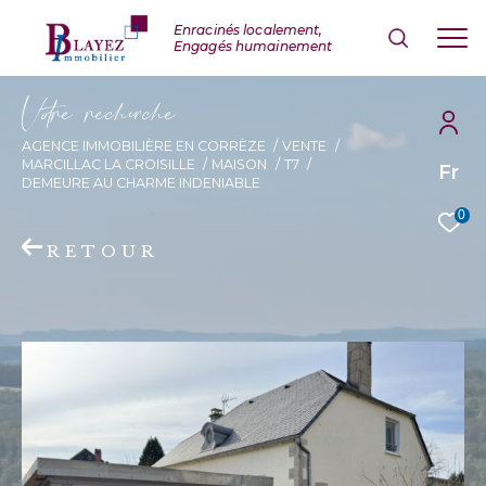
V
o
r
e
r
e
c
e
c
e
AGENCE IMMOBILIÈRE EN CORRÈZE
VENTE
MARCILLAC LA CROISILLE
MAISON
T7
Fr
DEMEURE AU CHARME INDENIABLE
0
RETOUR