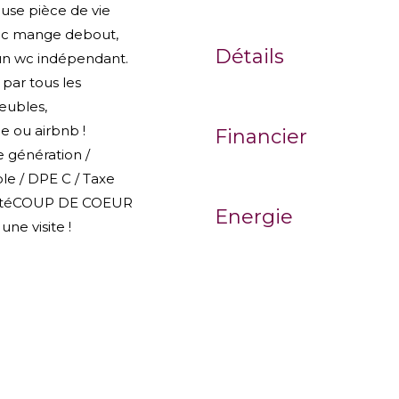
euse pièce de vie
avec mange debout,
Détails
 un wc indépendant.
par tous les
eubles,
e ou airbnb !
Financier
e génération /
ole / DPE C / Taxe
ximitéCOUP DE COEUR
Energie
ne visite !