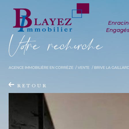
V
o
r
e
r
e
c
e
c
e
AGENCE IMMOBILIÈRE EN CORRÈZE
VENTE
BRIVE LA GAILLAR
RETOUR