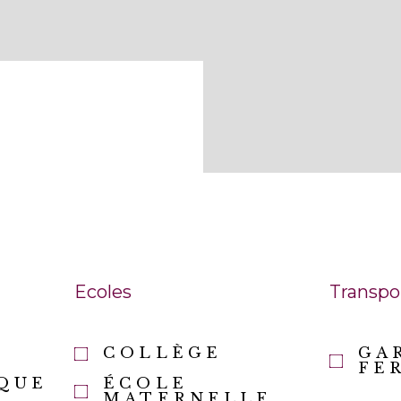
Ecoles
Transpo
COLLÈGE
GA
FE
QUE
ÉCOLE
MATERNELLE