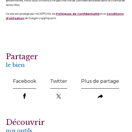
personnelles, nous vous invitons à ne pas inscrire de Données sensibles dans le champ de
saisie libre.
Ce site est protégé par reCAPTCHA, les
Politiques de Confidentialité
et es
Conditions
d'utilisation
de Google s'appliquent.
partager
le bien
Facebook
Twitter
Plus de partage
découvrir
nos outils