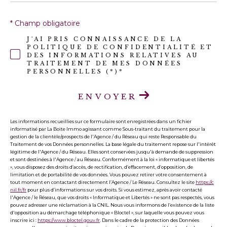
* Champ obligatoire
J'AI PRIS CONNAISSANCE DE LA
POLITIQUE DE CONFIDENTIALITÉ ET
DES INFORMATIONS RELATIVES AU
TRAITEMENT DE MES DONNÉES
PERSONNELLES (*)*
ENVOYER
Les informations recueillies sur ce formulaire sont enregistrées dans un fichier
informatisé par La Boite Immo agissant comme Sous-traitant du traitement pour la
gestion de la clientèle/prospects de l'Agence / du Réseau qui reste Responsable du
Traitement de vos Données personnelles. La base légale du traitement repose sur l'intérêt
légitime de l'Agence / du Réseau. Elles sont conservées jusqu'à demande de suppression
et sont destinées à l'Agence / au Réseau. Conformément à la loi « informatique et libertés
», vous disposez des droits d’accès, de rectification, d’effacement, d’opposition, de
limitation et de portabilité de vos données. Vous pouvez retirer votre consentement à
tout moment en contactant directement l’Agence / Le Réseau. Consultez le site
https://c
nil.fr/fr
pour plus d’informations sur vos droits. Si vous estimez, après avoir contacté
l'Agence / le Réseau, que vos droits « Informatique et Libertés » ne sont pas respectés, vous
pouvez adresser une réclamation à la CNIL. Nous vous informons de l’existence de la liste
d'opposition au démarchage téléphonique « Bloctel », sur laquelle vous pouvez vous
inscrire ici :
https://www.bloctel.gouv.fr
. Dans le cadre de la protection des Données