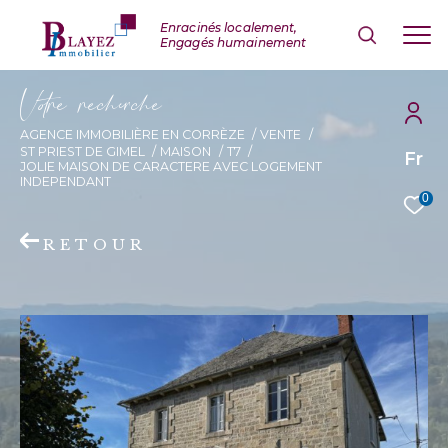
V
o
r
e
r
e
c
e
c
e
AGENCE IMMOBILIÈRE EN CORRÈZE
VENTE
ST PRIEST DE GIMEL
MAISON
T7
Fr
JOLIE MAISON DE CARACTERE AVEC LOGEMENT
INDEPENDANT
0
RETOUR