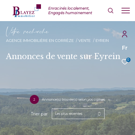
V
o
r
e
r
e
c
e
c
e
AGENCE IMMOBILIÈRE EN CORRÈZE
VENTE
EYREIN
Fr
Annonces de vente sur Eyrein
0
2
Annonce(s) trouvée(s) selon vos critères
Trier par
Les plus récentes