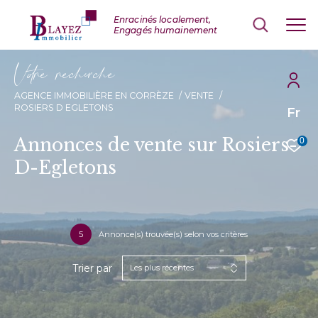
V
o
r
e
r
e
c
e
c
e
AGENCE IMMOBILIÈRE EN CORRÈZE
VENTE
ROSIERS D EGLETONS
Fr
Annonces de vente sur Rosiers-
0
D-Egletons
5
Annonce(s) trouvée(s) selon vos critères
Trier par
Les plus récentes