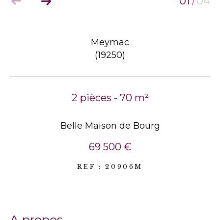
01
04
/
Meymac
(19250)
2 pièces - 70 m²
Belle Maison de Bourg
69 500 €
REF : 20906M
a propos