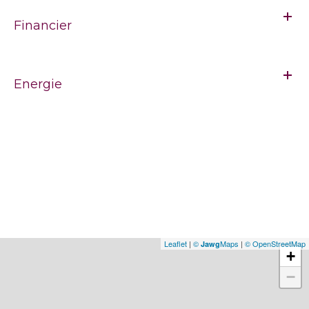
Financier
Energie
Leaflet
|
©
Maps
|
© OpenStreetMap
Jawg
+
−