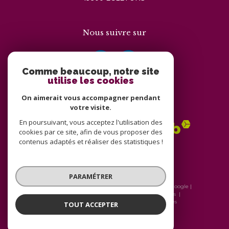
Nous suivre sur
Comme beaucoup, notre site
utilise les cookies
On aimerait vous accompagner pendant
Adhérents
votre visite.
En poursuivant, vous acceptez l'utilisation des
cookies par ce site, afin de vous proposer des
contenus adaptés et réaliser des statistiques !
PARAMÉTRER
© 2026 | Tous droits réservés | Traduction powered by Google |
Nos honoraires
Plan du site
Mentions légales
Admin
Nos liens
Politique RGPD
Cookies
TOUT ACCEPTER