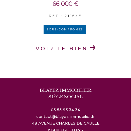
66 000 €
REF : 21164E
SOUS-COMPROMIS
VOIR LE BIEN
BLAYEZ IMMOBILIER
SIÈGE SOCIAL
05 55 93 34 34
contact@blayez-immobilier.fr
48 AVENUE CHARLES DE GAULLE
19300
ÉGLETONS