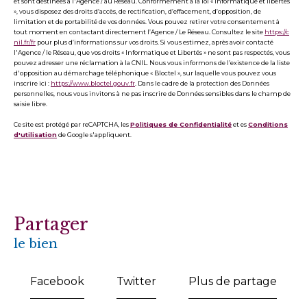
et sont destinées à l'Agence / au Réseau. Conformément à la loi « informatique et libertés
», vous disposez des droits d’accès, de rectification, d’effacement, d’opposition, de
limitation et de portabilité de vos données. Vous pouvez retirer votre consentement à
tout moment en contactant directement l’Agence / Le Réseau. Consultez le site
https://c
nil.fr/fr
pour plus d’informations sur vos droits. Si vous estimez, après avoir contacté
l'Agence / le Réseau, que vos droits « Informatique et Libertés » ne sont pas respectés, vous
pouvez adresser une réclamation à la CNIL. Nous vous informons de l’existence de la liste
d'opposition au démarchage téléphonique « Bloctel », sur laquelle vous pouvez vous
inscrire ici :
https://www.bloctel.gouv.fr
. Dans le cadre de la protection des Données
personnelles, nous vous invitons à ne pas inscrire de Données sensibles dans le champ de
saisie libre.
Ce site est protégé par reCAPTCHA, les
Politiques de Confidentialité
et es
Conditions
d'utilisation
de Google s'appliquent.
partager
le bien
Facebook
Twitter
Plus de partage