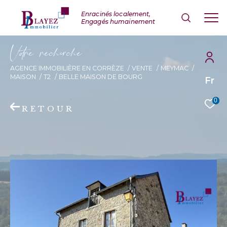
V
o
r
e
r
e
c
e
c
e
AGENCE IMMOBILIÈRE EN CORRÈZE
VENTE
MEYMAC
MAISON
T2
BELLE MAISON DE BOURG
Fr
0
RETOUR