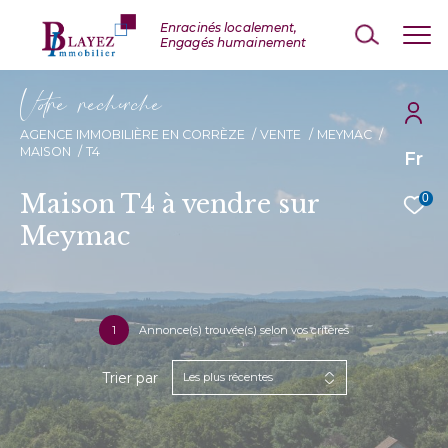
V
o
r
e
r
e
c
e
c
e
AGENCE IMMOBILIÈRE EN CORRÈZE
VENTE
MEYMAC
MAISON
T4
Fr
Maison T4 à vendre sur
0
Meymac
1
Annonce(s) trouvée(s) selon vos critères
Trier par
Les plus récentes