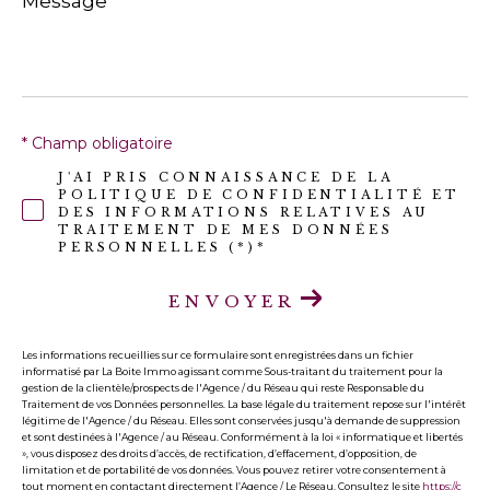
*
* Champ obligatoire
J'AI PRIS CONNAISSANCE DE LA
POLITIQUE DE CONFIDENTIALITÉ ET
DES INFORMATIONS RELATIVES AU
TRAITEMENT DE MES DONNÉES
PERSONNELLES (*)*
ENVOYER
Les informations recueillies sur ce formulaire sont enregistrées dans un fichier
informatisé par La Boite Immo agissant comme Sous-traitant du traitement pour la
gestion de la clientèle/prospects de l'Agence / du Réseau qui reste Responsable du
Traitement de vos Données personnelles. La base légale du traitement repose sur l'intérêt
légitime de l'Agence / du Réseau. Elles sont conservées jusqu'à demande de suppression
et sont destinées à l'Agence / au Réseau. Conformément à la loi « informatique et libertés
», vous disposez des droits d’accès, de rectification, d’effacement, d’opposition, de
limitation et de portabilité de vos données. Vous pouvez retirer votre consentement à
tout moment en contactant directement l’Agence / Le Réseau. Consultez le site
https://c