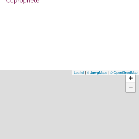
Copropriété
Leaflet
|
©
Maps
|
© OpenStreetMap
Jawg
+
−