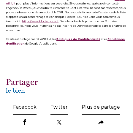
nil.fr/fr
pour plus d’informations sur vos droits. Si vous estimez, après avoir contacté
l'Agence / le Réseau, que vos droits « Informatique et Libertés » ne sont pas respectés, vous
pouvez adresser une réclamation à la CNIL. Nous vous informons de l’existence de la liste
d'opposition au démarchage téléphonique « Bloctel », sur laquelle vous pouvez vous
inscrire ici :
https://www.bloctel.gouv.fr
. Dans le cadre de la protection des Données
personnelles, nous vous invitons à ne pas inscrire de Données sensibles dans le champ de
saisie libre.
Ce site est protégé par reCAPTCHA, les
Politiques de Confidentialité
et es
Conditions
d'utilisation
de Google s'appliquent.
partager
le bien
Facebook
Twitter
Plus de partage