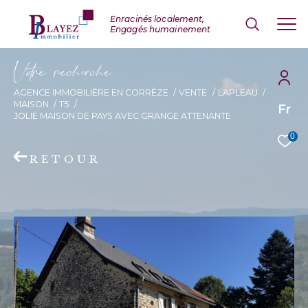
V
o
r
e
r
e
c
e
c
e
AGENCE IMMOBILIÈRE EN CORRÈZE
VENTE
LAPLEAU
MAISON
T5
Fr
JOLIE MAISON DE PAYS AVEC GRANGE ATTENANTE
0
RETOUR