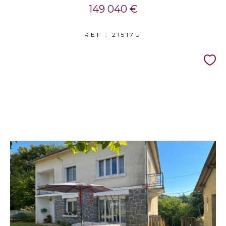
149 040 €
REF : 21517U