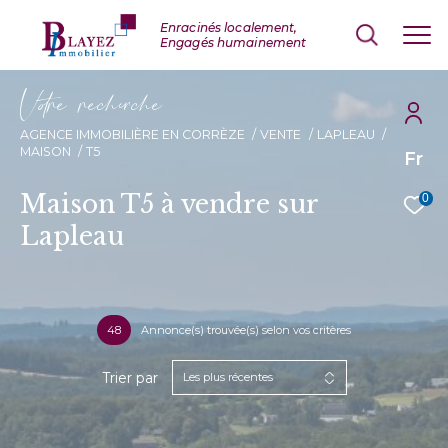
V
o
r
e
r
e
c
e
c
e
AGENCE IMMOBILIÈRE EN CORRÈZE
VENTE
LAPLEAU
MAISON
T5
Fr
Maison T5 à vendre sur
0
Lapleau
48
Annonce(s) trouvée(s) selon vos critères
Trier par
Les plus récentes