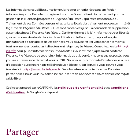
Les informations recueillies sur ce formulaire sont enregistrées dans un fichier
informatisé par La Boite Immo agissant comme Sous-traitant du traitement pour la
gestion de la clientèle/prospects de l'Agence / du Réseau qui reste Responsable du
Traitement de vos Données personnelles. La base légale du traitement repose sur l'intérêt
légitime de l'Agence / du Réseau. Elles sont conservées jusqu'à demande de suppression
et sont destinées à l'Agence / au Réseau. Conformément à la loi « informatique et libertés
», vous disposez des droits d’accès, de rectification, d’effacement, d’opposition, de
limitation et de portabilité de vos données. Vous pouvez retirer votre consentement à
tout moment en contactant directement l’Agence / Le Réseau. Consultez le site
https://c
nil.fr/fr
pour plus d’informations sur vos droits. Si vous estimez, après avoir contacté
l'Agence / le Réseau, que vos droits « Informatique et Libertés » ne sont pas respectés, vous
pouvez adresser une réclamation à la CNIL. Nous vous informons de l’existence de la liste
d'opposition au démarchage téléphonique « Bloctel », sur laquelle vous pouvez vous
inscrire ici :
https://www.bloctel.gouv.fr
. Dans le cadre de la protection des Données
personnelles, nous vous invitons à ne pas inscrire de Données sensibles dans le champ de
saisie libre.
Ce site est protégé par reCAPTCHA, les
Politiques de Confidentialité
et es
Conditions
d'utilisation
de Google s'appliquent.
partager