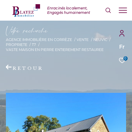
V
o
r
e
r
e
c
e
c
e
AGENCE IMMOBILIÈRE EN CORRÈZE
VENTE
NEUVIC
PROPRIETE
T7
Fr
VASTE MAISON EN PIERRE ENTIEREMENT RESTAUREE
0
RETOUR