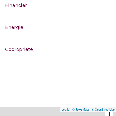
Financier
Energie
Copropriété
Leaflet
|
©
Maps
|
© OpenStreetMap
Jawg
+