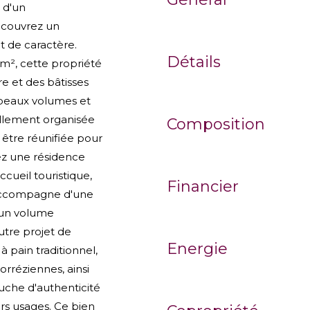
 d'un
écouvrez un
 de caractère.
Détails
m², cette propriété
re et des bâtisses
e beaux volumes et
llement organisée
Composition
 être réunifiée pour
ez une résidence
cueil touristique,
Financier
s'accompagne d'une
 un volume
utre projet de
Energie
 pain traditionnel,
réziennes, ainsi
che d'authenticité
rs usages. Ce bien