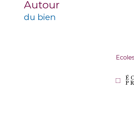
Autour
du bien
Ecole
É
P