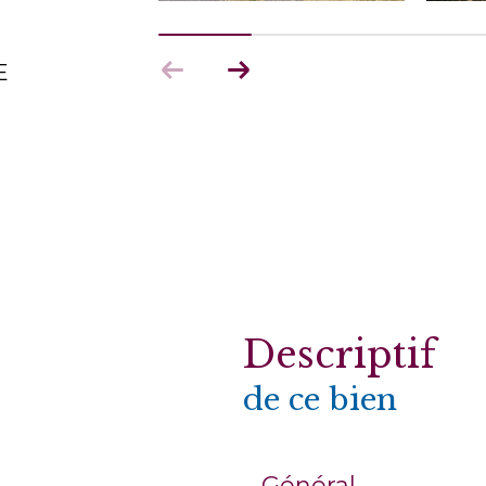
E
descriptif
de ce bien
Général