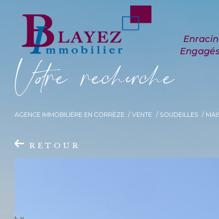
V
o
r
e
r
e
c
e
c
e
AGENCE IMMOBILIÈRE EN CORRÈZE
VENTE
SOUDEILLES
MAI
RETOUR