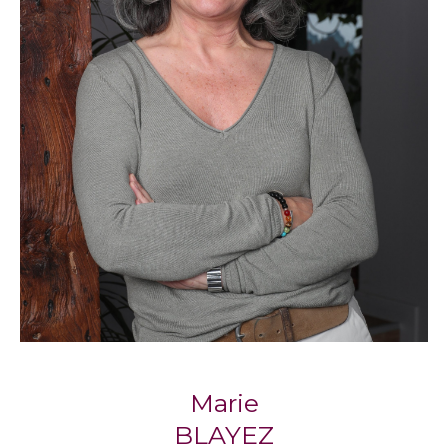
compte de vos critères et de votre budget.
Propriétaires, sachez que nos agences
proposent également un service de gestion
locative pour vous accompagner
sereinement dans la mise en location de votre
bien.
Notre philosophie : l’immobilier
humain
Respect, écoute, engagement : trois piliers qui
définissent la façon dont
Blayez Immobilier
accompagne chaque client, avec la
considération qu’il mérite.
Marie
Marie Blayez, cofondatrice, partage cette
BLAYEZ