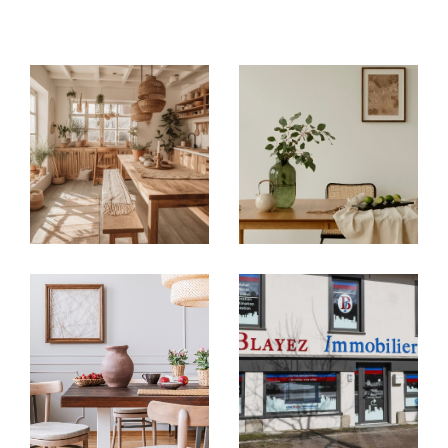
immobilières locales
: à
Argentat-sur-
Dordogne, Brive-la-Gaillarde, Tulle,
Égletons, Ussel et Meymac
, chaque
agence
immobilière
vous accueille avec une parfaite
connaissance du marché de son secteur.
Acheter ou vendre en toute
confiance
Vous recherchez une
maison à vendre en
Corrèze
, un
appartement à acheter à Brive-
la-Gaillarde
ou un bien à investir autour de
Tulle ?
Nos agences vous proposent un large choix
d’
annonces immobilières en Corrèze
:
Villas, maisons de village, appartements,
studios, garages
Biens sélectionnés selon vos critères : budget,