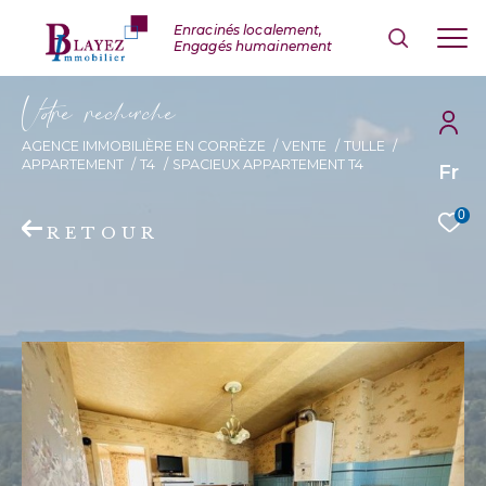
V
o
r
e
r
e
c
e
c
e
AGENCE IMMOBILIÈRE EN CORRÈZE
VENTE
TULLE
APPARTEMENT
T4
SPACIEUX APPARTEMENT T4
Fr
0
RETOUR