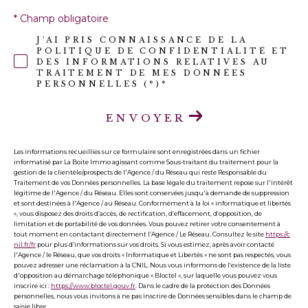
* Champ obligatoire
J'AI PRIS CONNAISSANCE DE LA
POLITIQUE DE CONFIDENTIALITÉ ET
DES INFORMATIONS RELATIVES AU
TRAITEMENT DE MES DONNÉES
PERSONNELLES (*)*
ENVOYER
Les informations recueillies sur ce formulaire sont enregistrées dans un fichier
informatisé par La Boite Immo agissant comme Sous-traitant du traitement pour la
gestion de la clientèle/prospects de l'Agence / du Réseau qui reste Responsable du
Traitement de vos Données personnelles. La base légale du traitement repose sur l'intérêt
légitime de l'Agence / du Réseau. Elles sont conservées jusqu'à demande de suppression
et sont destinées à l'Agence / au Réseau. Conformément à la loi « informatique et libertés
», vous disposez des droits d’accès, de rectification, d’effacement, d’opposition, de
limitation et de portabilité de vos données. Vous pouvez retirer votre consentement à
tout moment en contactant directement l’Agence / Le Réseau. Consultez le site
https://c
nil.fr/fr
pour plus d’informations sur vos droits. Si vous estimez, après avoir contacté
l'Agence / le Réseau, que vos droits « Informatique et Libertés » ne sont pas respectés, vous
pouvez adresser une réclamation à la CNIL. Nous vous informons de l’existence de la liste
d'opposition au démarchage téléphonique « Bloctel », sur laquelle vous pouvez vous
inscrire ici :
https://www.bloctel.gouv.fr
. Dans le cadre de la protection des Données
personnelles, nous vous invitons à ne pas inscrire de Données sensibles dans le champ de
saisie libre.