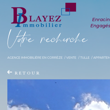
V
o
r
e
r
e
c
e
c
e
AGENCE IMMOBILIÈRE EN CORRÈZE
VENTE
TULLE
APPARTE
RETOUR