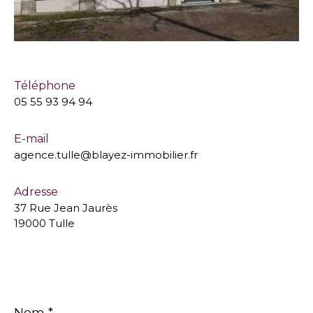
Téléphone
05 55 93 94 94
E-mail
agence.tulle@blayez-immobilier.fr
Adresse
37 Rue Jean Jaurès
19000 Tulle
Nom
*