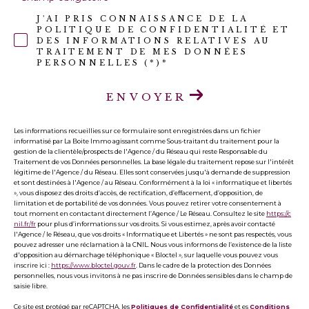
J'AI PRIS CONNAISSANCE DE LA
POLITIQUE DE CONFIDENTIALITÉ ET
DES INFORMATIONS RELATIVES AU
TRAITEMENT DE MES DONNÉES
PERSONNELLES (*)*
ENVOYER
Les informations recueillies sur ce formulaire sont enregistrées dans un fichier
informatisé par La Boite Immo agissant comme Sous-traitant du traitement pour la
gestion de la clientèle/prospects de l'Agence / du Réseau qui reste Responsable du
Traitement de vos Données personnelles. La base légale du traitement repose sur l'intérêt
légitime de l'Agence / du Réseau. Elles sont conservées jusqu'à demande de suppression
et sont destinées à l'Agence / au Réseau. Conformément à la loi « informatique et libertés
», vous disposez des droits d’accès, de rectification, d’effacement, d’opposition, de
limitation et de portabilité de vos données. Vous pouvez retirer votre consentement à
tout moment en contactant directement l’Agence / Le Réseau. Consultez le site
https://c
nil.fr/fr
pour plus d’informations sur vos droits. Si vous estimez, après avoir contacté
l'Agence / le Réseau, que vos droits « Informatique et Libertés » ne sont pas respectés, vous
pouvez adresser une réclamation à la CNIL. Nous vous informons de l’existence de la liste
d'opposition au démarchage téléphonique « Bloctel », sur laquelle vous pouvez vous
inscrire ici :
https://www.bloctel.gouv.fr
. Dans le cadre de la protection des Données
personnelles, nous vous invitons à ne pas inscrire de Données sensibles dans le champ de
saisie libre.
Ce site est protégé par reCAPTCHA, les
Politiques de Confidentialité
et es
Conditions