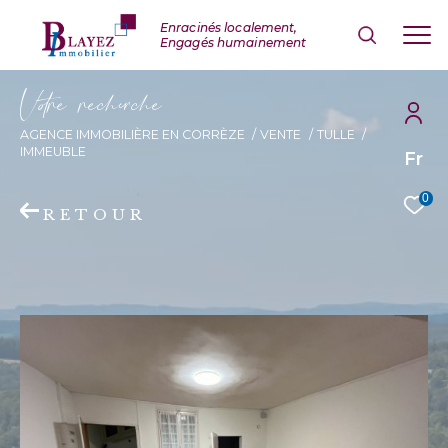
V
o
r
e
r
e
c
e
c
e
AGENCE IMMOBILIÈRE EN CORRÈZE
VENTE
TULLE
IMMEUBLE
Fr
0
RETOUR