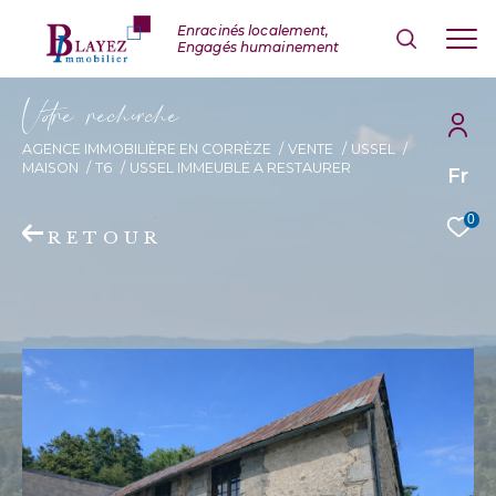
V
o
r
e
r
e
c
e
c
e
AGENCE IMMOBILIÈRE EN CORRÈZE
VENTE
USSEL
MAISON
T6
USSEL IMMEUBLE A RESTAURER
Fr
0
RETOUR