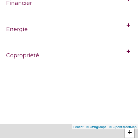
Financier
Energie
Copropriété
Leaflet
|
©
Maps
|
© OpenStreetMap
Jawg
+