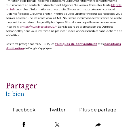
limitation et de portabilité de vos données. Vous pouvez retirer votre consentement à
tout moment en contactant directement l’Agence / Le Réseau. Consultez le site
https://c
nil.fr/fr
pour plus d’informations sur vos droits. Si vous estimez, après avoir contacté
l'Agence / le Réseau, que vos droits « Informatique et Libertés » ne sont pas respectés, vous
pouvez adresser une réclamation à la CNIL. Nous vous informons de l’existence de la liste
d'opposition au démarchage téléphonique « Bloctel », sur laquelle vous pouvez vous
inscrire ici :
https://www.bloctel.gouv.fr
. Dans le cadre de la protection des Données
personnelles, nous vous invitons à ne pas inscrire de Données sensibles dans le champ de
saisie libre.
Ce site est protégé par reCAPTCHA, les
Politiques de Confidentialité
et es
Conditions
d'utilisation
de Google s'appliquent.
partager
le bien
Facebook
Twitter
Plus de partage