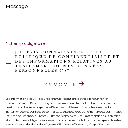
Message
*
* Champ obligatoire
J'AI PRIS CONNAISSANCE DE LA
POLITIQUE DE CONFIDENTIALITÉ ET
DES INFORMATIONS RELATIVES AU
TRAITEMENT DE MES DONNÉES
PERSONNELLES (*)*
ENVOYER
Les informations recueillies sur ce formulaire sont enregistrées dans un fichier
informatisé par La Boite Immo agissant comme Sous-traitant du traitement pour la
gestion de la clientèle/prospects de l'Agence / du Réseau qui reste Responsable du
Traitement de vos Données personnelles. La base légale du traitement repose sur l'intérêt
légitime de l'Agence / du Réseau. Elles sont conservées jusqu'à demande de suppression
et sont destinées à l'Agence / au Réseau. Conformément à la loi « informatique et libertés
», vous disposez des droits d’accès, de rectification, d’effacement, d’opposition, de