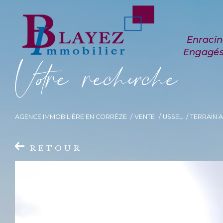
V
o
r
e
r
e
c
e
c
e
AGENCE IMMOBILIÈRE EN CORRÈZE
VENTE
USSEL
TERRAIN A
RETOUR