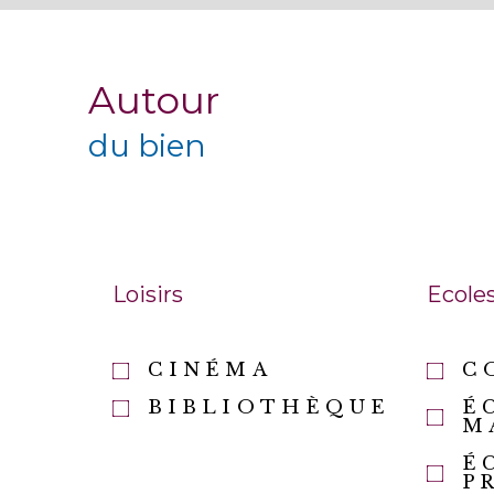
Autour
du bien
Loisirs
Ecole
CINÉMA
C
BIBLIOTHÈQUE
É
M
É
P