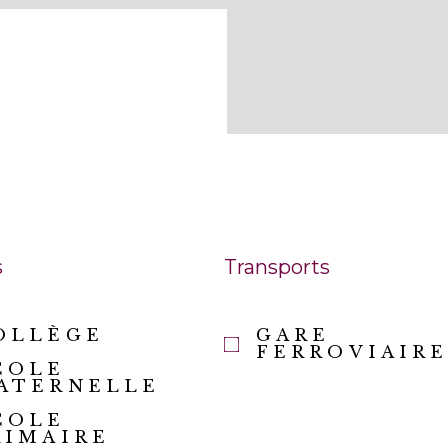
s
Transports
OLLÈGE
GARE
FERROVIAIR
COLE
ATERNELLE
COLE
RIMAIRE