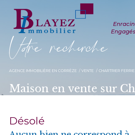
V
o
r
e
r
e
c
e
c
e
AGENCE IMMOBILIÈRE EN CORRÈZE
VENTE
CHARTRIER FERRI
Maison en vente sur Ch
Désolé
Aucun bien ne correspond à