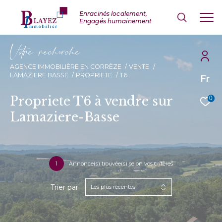
V
o
r
e
r
e
c
e
c
e
AGENCE IMMOBILIÈRE EN CORRÈZE
VENTE
LAMAZIERE BASSE
PROPRIETE
T6
Fr
Propriete T6 à vendre sur
0
Lamaziere-Basse
1
Annonce(s) trouvée(s) selon vos critères
Trier par
Les plus récentes