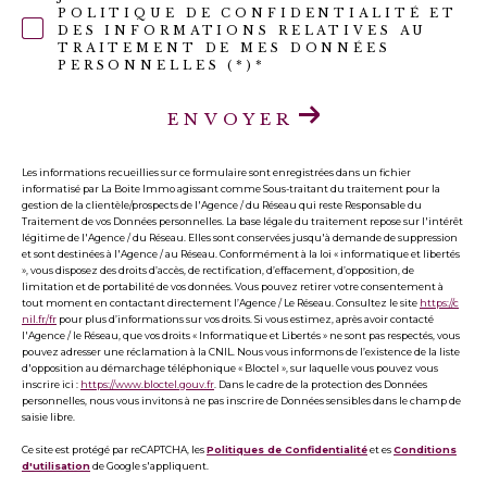
POLITIQUE DE CONFIDENTIALITÉ ET
DES INFORMATIONS RELATIVES AU
TRAITEMENT DE MES DONNÉES
PERSONNELLES (*)*
ENVOYER
Les informations recueillies sur ce formulaire sont enregistrées dans un fichier
informatisé par La Boite Immo agissant comme Sous-traitant du traitement pour la
gestion de la clientèle/prospects de l'Agence / du Réseau qui reste Responsable du
Traitement de vos Données personnelles. La base légale du traitement repose sur l'intérêt
légitime de l'Agence / du Réseau. Elles sont conservées jusqu'à demande de suppression
et sont destinées à l'Agence / au Réseau. Conformément à la loi « informatique et libertés
», vous disposez des droits d’accès, de rectification, d’effacement, d’opposition, de
limitation et de portabilité de vos données. Vous pouvez retirer votre consentement à
tout moment en contactant directement l’Agence / Le Réseau. Consultez le site
https://c
nil.fr/fr
pour plus d’informations sur vos droits. Si vous estimez, après avoir contacté
l'Agence / le Réseau, que vos droits « Informatique et Libertés » ne sont pas respectés, vous
pouvez adresser une réclamation à la CNIL. Nous vous informons de l’existence de la liste
d'opposition au démarchage téléphonique « Bloctel », sur laquelle vous pouvez vous
inscrire ici :
https://www.bloctel.gouv.fr
. Dans le cadre de la protection des Données
personnelles, nous vous invitons à ne pas inscrire de Données sensibles dans le champ de
saisie libre.
Ce site est protégé par reCAPTCHA, les
Politiques de Confidentialité
et es
Conditions
d'utilisation
de Google s'appliquent.