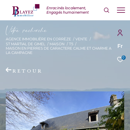
V
o
r
e
r
e
c
e
c
e
AGENCE IMMOBILIÈRE EN CORRÈZE
VENTE
ST MARTIAL DE GIMEL
MAISON
T5
Fr
MAISON EN PIERRES DE CARACTERE CALME ET CHARME A
LA CAMPAGNE
0
RETOUR