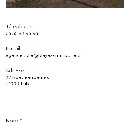
Téléphone
05 55 93 94 94
E-mail
agence.tulle@blayez-immobilier.fr
Adresse
37 Rue Jean Jaurès
19000 Tulle
Nom
*