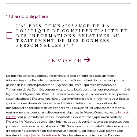
* Champ obligatoire
J'AI PRIS CONNAISSANCE DE LA
POLITIQUE DE CONFIDENTIALITÉ ET
DES INFORMATIONS RELATIVES AU
TRAITEMENT DE MES DONNÉES
PERSONNELLES (*)*
ENVOYER
Les informations recueillies sur ce formulaire sont enregistrées dans un fichier
informatisé par La Boite Immo agissant comme Sous-traitant du traitement pour la
gestion de la clientèle/prospects de l'Agence / du Réseau qui reste Responsable du
Traitement de vos Données personnelles. La base légale du traitement repose sur l'intérêt
légitime de l'Agence / du Réseau. Elles sont conservées jusqu'à demande de suppression
et sont destinées à l'Agence / au Réseau. Conformément à la loi « informatique et libertés
», vous disposez des droits d’accès, de rectification, d’effacement, d’opposition, de
limitation et de portabilité de vos données. Vous pouvez retirer votre consentement à
tout moment en contactant directement l’Agence / Le Réseau. Consultez le site
https://c
nil.fr/fr
pour plus d’informations sur vos droits. Si vous estimez, après avoir contacté
l'Agence / le Réseau, que vos droits « Informatique et Libertés » ne sont pas respectés, vous
pouvez adresser une réclamation à la CNIL. Nous vous informons de l’existence de la liste
d'opposition au démarchage téléphonique « Bloctel », sur laquelle vous pouvez vous
inscrire ici :
https://www.bloctel.gouv.fr
. Dans le cadre de la protection des Données