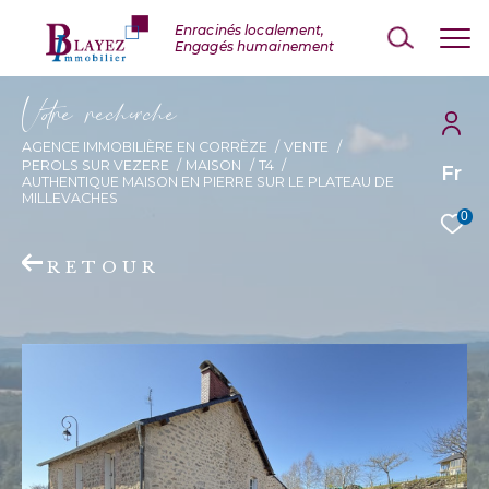
V
o
r
e
r
e
c
e
c
e
AGENCE IMMOBILIÈRE EN CORRÈZE
VENTE
PEROLS SUR VEZERE
MAISON
T4
Fr
AUTHENTIQUE MAISON EN PIERRE SUR LE PLATEAU DE
MILLEVACHES
0
RETOUR