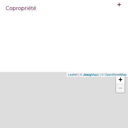
Copropriété
Leaflet
|
©
Maps
|
© OpenStreetMap
Jawg
+
−