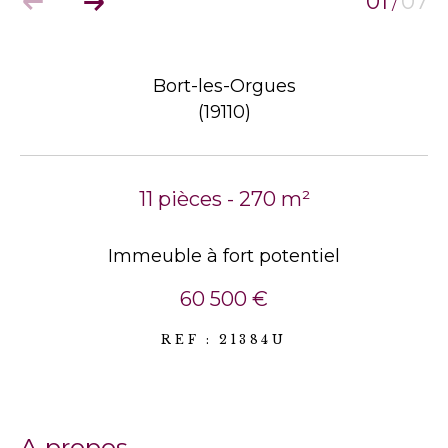
01
07
/
Bort-les-Orgues
(19110)
11 pièces - 270 m²
Immeuble à fort potentiel
60 500 €
REF : 21384U
a propos