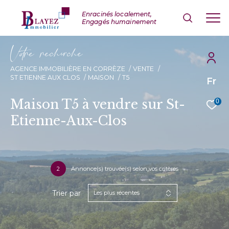
V
o
r
e
r
e
c
e
c
e
AGENCE IMMOBILIÈRE EN CORRÈZE
VENTE
ST ETIENNE AUX CLOS
MAISON
T5
Fr
Maison T5 à vendre sur St-
0
Etienne-Aux-Clos
2
Annonce(s) trouvée(s) selon vos critères
Trier par
Les plus récentes