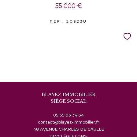
55 000 €
REF : 20923U
BLAYEZ IMMOBILIER
SIÈGE SOCIAL
05 55 93 34 34
contact@blayez-immobilier.fr
48 AVENUE CHARLES DE GAULLE
19300
ÉGLETONS