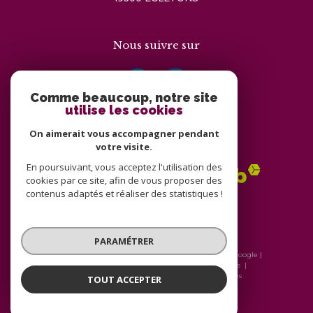
Nous suivre sur
Comme beaucoup, notre site
utilise les cookies
On aimerait vous accompagner pendant
Adhérents
votre visite.
En poursuivant, vous acceptez l'utilisation des
cookies par ce site, afin de vous proposer des
contenus adaptés et réaliser des statistiques !
PARAMÉTRER
© 2026 | Tous droits réservés | Traduction powered by Google |
Nos honoraires
Plan du site
Mentions légales
Admin
Nos liens
Politique RGPD
Cookies
TOUT ACCEPTER