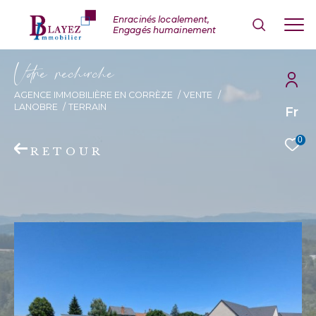
V
o
r
e
r
e
c
e
c
e
AGENCE IMMOBILIÈRE EN CORRÈZE
VENTE
LANOBRE
TERRAIN
Fr
0
RETOUR