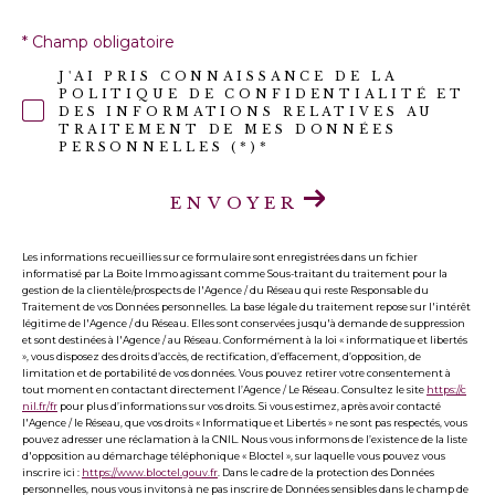
* Champ obligatoire
J'AI PRIS CONNAISSANCE DE LA
POLITIQUE DE CONFIDENTIALITÉ ET
DES INFORMATIONS RELATIVES AU
TRAITEMENT DE MES DONNÉES
PERSONNELLES (*)*
ENVOYER
Les informations recueillies sur ce formulaire sont enregistrées dans un fichier
informatisé par La Boite Immo agissant comme Sous-traitant du traitement pour la
gestion de la clientèle/prospects de l'Agence / du Réseau qui reste Responsable du
Traitement de vos Données personnelles. La base légale du traitement repose sur l'intérêt
légitime de l'Agence / du Réseau. Elles sont conservées jusqu'à demande de suppression
et sont destinées à l'Agence / au Réseau. Conformément à la loi « informatique et libertés
», vous disposez des droits d’accès, de rectification, d’effacement, d’opposition, de
limitation et de portabilité de vos données. Vous pouvez retirer votre consentement à
tout moment en contactant directement l’Agence / Le Réseau. Consultez le site
https://c
nil.fr/fr
pour plus d’informations sur vos droits. Si vous estimez, après avoir contacté
l'Agence / le Réseau, que vos droits « Informatique et Libertés » ne sont pas respectés, vous
pouvez adresser une réclamation à la CNIL. Nous vous informons de l’existence de la liste
d'opposition au démarchage téléphonique « Bloctel », sur laquelle vous pouvez vous
inscrire ici :
https://www.bloctel.gouv.fr
. Dans le cadre de la protection des Données
personnelles, nous vous invitons à ne pas inscrire de Données sensibles dans le champ de