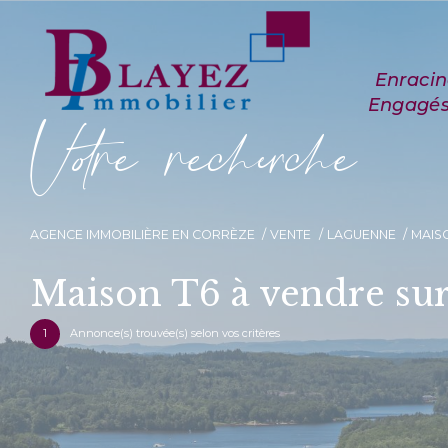
V
o
r
e
r
e
c
e
c
e
AGENCE IMMOBILIÈRE EN CORRÈZE
VENTE
LAGUENNE
MAIS
Maison T6 à vendre su
1
Annonce(s) trouvée(s) selon vos critères