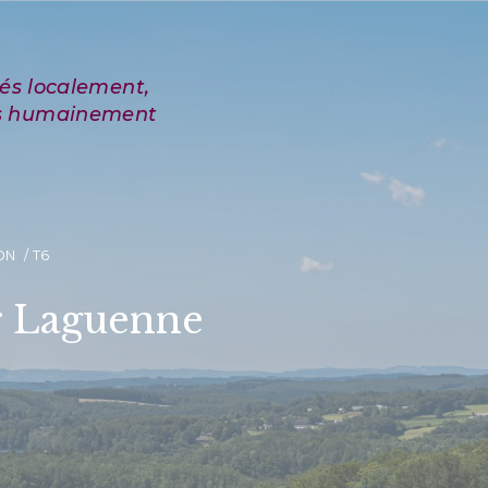
ON
T6
r Laguenne