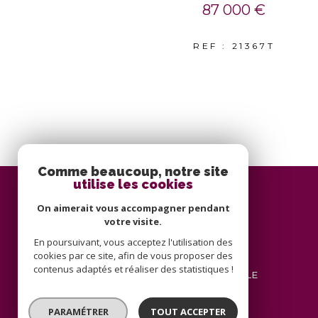
87 000 €
REF : 21367T
Comme beaucoup, notre site
utilise les cookies
BLAYEZ IMMOBILIER
On aimerait vous accompagner pendant
SIÈGE SOCIAL
votre visite.
En poursuivant, vous acceptez l'utilisation des
05 55 93 34 34
cookies par ce site, afin de vous proposer des
contact@blayez-immobilier.fr
contenus adaptés et réaliser des statistiques !
48 AVENUE CHARLES DE GAULLE
19300
ÉGLETONS
PARAMÉTRER
TOUT ACCEPTER