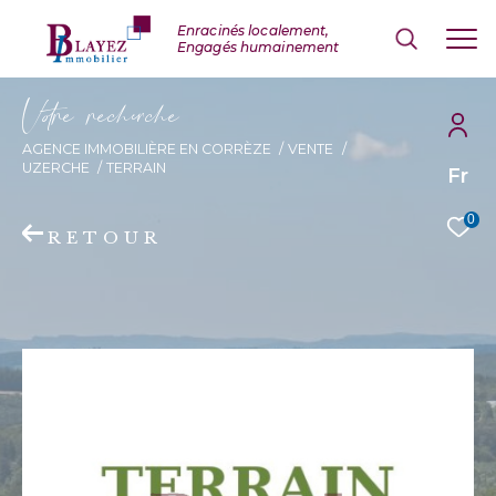
V
o
r
e
r
e
c
e
c
e
AGENCE IMMOBILIÈRE EN CORRÈZE
VENTE
UZERCHE
TERRAIN
Fr
0
RETOUR