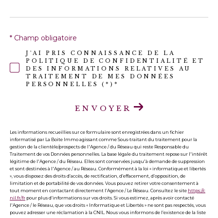
* Champ obligatoire
J'AI PRIS CONNAISSANCE DE LA
POLITIQUE DE CONFIDENTIALITÉ ET
DES INFORMATIONS RELATIVES AU
TRAITEMENT DE MES DONNÉES
PERSONNELLES (*)*
ENVOYER
Les informations recueillies sur ce formulaire sont enregistrées dans un fichier
informatisé par La Boite Immo agissant comme Sous-traitant du traitement pour la
gestion de la clientèle/prospects de l'Agence / du Réseau qui reste Responsable du
Traitement de vos Données personnelles. La base légale du traitement repose sur l'intérêt
légitime de l'Agence / du Réseau. Elles sont conservées jusqu'à demande de suppression
et sont destinées à l'Agence / au Réseau. Conformément à la loi « informatique et libertés
», vous disposez des droits d’accès, de rectification, d’effacement, d’opposition, de
limitation et de portabilité de vos données. Vous pouvez retirer votre consentement à
tout moment en contactant directement l’Agence / Le Réseau. Consultez le site
https://c
nil.fr/fr
pour plus d’informations sur vos droits. Si vous estimez, après avoir contacté
l'Agence / le Réseau, que vos droits « Informatique et Libertés » ne sont pas respectés, vous
pouvez adresser une réclamation à la CNIL. Nous vous informons de l’existence de la liste