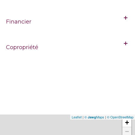
Financier
Copropriété
Leaflet
|
©
Maps
|
© OpenStreetMap
Jawg
+
−