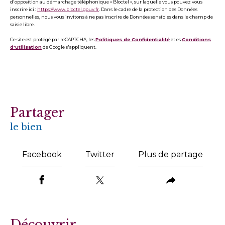
d'opposition au démarchage téléphonique « Bloctel », sur laquelle vous pouvez vous
inscrire ici :
https://www.bloctel.gouv.fr
. Dans le cadre de la protection des Données
personnelles, nous vous invitons à ne pas inscrire de Données sensibles dans le champ de
saisie libre.
Ce site est protégé par reCAPTCHA, les
Politiques de Confidentialité
et es
Conditions
d'utilisation
de Google s'appliquent.
partager
le bien
Facebook
Twitter
Plus de partage
découvrir