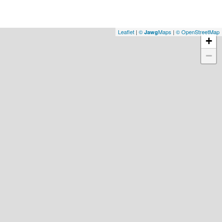
Leaflet
|
©
Maps
|
© OpenStreetMap
Jawg
+
−