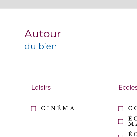
Autour
du bien
Loisirs
Ecole
CINÉMA
C
É
M
É