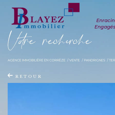
V
o
r
e
r
e
c
e
c
e
AGENCE IMMOBILIÈRE EN CORRÈZE
VENTE
PANDRIGNES
TE
RETOUR