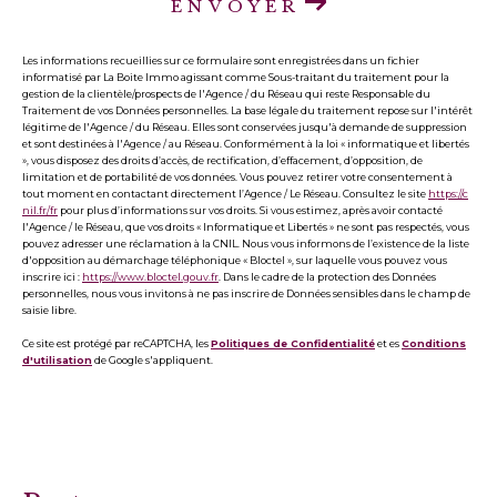
ENVOYER
Les informations recueillies sur ce formulaire sont enregistrées dans un fichier
informatisé par La Boite Immo agissant comme Sous-traitant du traitement pour la
gestion de la clientèle/prospects de l'Agence / du Réseau qui reste Responsable du
Traitement de vos Données personnelles. La base légale du traitement repose sur l'intérêt
légitime de l'Agence / du Réseau. Elles sont conservées jusqu'à demande de suppression
et sont destinées à l'Agence / au Réseau. Conformément à la loi « informatique et libertés
», vous disposez des droits d’accès, de rectification, d’effacement, d’opposition, de
limitation et de portabilité de vos données. Vous pouvez retirer votre consentement à
tout moment en contactant directement l’Agence / Le Réseau. Consultez le site
https://c
nil.fr/fr
pour plus d’informations sur vos droits. Si vous estimez, après avoir contacté
l'Agence / le Réseau, que vos droits « Informatique et Libertés » ne sont pas respectés, vous
pouvez adresser une réclamation à la CNIL. Nous vous informons de l’existence de la liste
d'opposition au démarchage téléphonique « Bloctel », sur laquelle vous pouvez vous
inscrire ici :
https://www.bloctel.gouv.fr
. Dans le cadre de la protection des Données
personnelles, nous vous invitons à ne pas inscrire de Données sensibles dans le champ de
saisie libre.
Ce site est protégé par reCAPTCHA, les
Politiques de Confidentialité
et es
Conditions
d'utilisation
de Google s'appliquent.