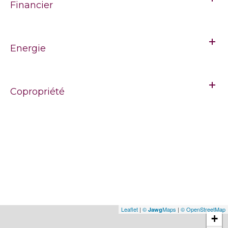
Financier
Energie
Copropriété
Leaflet
|
©
Maps
|
© OpenStreetMap
Jawg
+