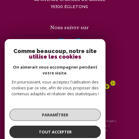
19300
ÉGLETONS
Nous suivre sur
Comme beaucoup, notre site
utilise les cookies
On aimerait vous accompagner pendant
Adhérents
votre visite.
En poursuivant, vous acceptez l'utilisation des
cookies par ce site, afin de vous proposer des
contenus adaptés et réaliser des statistiques !
PARAMÉTRER
© 2026 | Tous droits réservés | Traduction powered by Google |
Nos honoraires
Plan du site
Mentions légales
Admin
Nos liens
Politique RGPD
Cookies
TOUT ACCEPTER