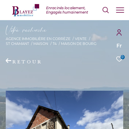
V
o
r
e
r
e
c
e
c
e
AGENCE IMMOBILIÈRE EN CORRÈZE
VENTE
ST CHAMANT
MAISON
T4
MAISON DE BOURG
Fr
0
RETOUR