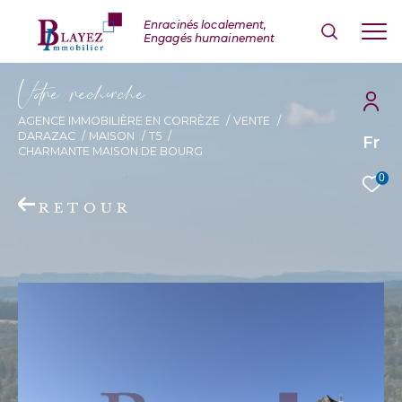
V
o
r
e
r
e
c
e
c
e
AGENCE IMMOBILIÈRE EN CORRÈZE
VENTE
DARAZAC
MAISON
T5
Fr
CHARMANTE MAISON DE BOURG
0
RETOUR