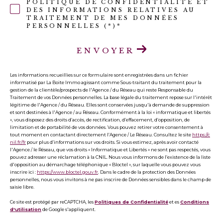
POLITIQUE DE CONFIDENTIALITÉ ET
DES INFORMATIONS RELATIVES AU
TRAITEMENT DE MES DONNÉES
PERSONNELLES (*)*
ENVOYER
Les informations recueillies sur ce formulaire sont enregistrées dans un fichier
informatisé par La Boite Immo agissant comme Sous-traitant du traitement pour la
gestion de la clientèle/prospects de l'Agence / du Réseau qui reste Responsable du
Traitement de vos Données personnelles. La base légale du traitement repose sur l'intérêt
légitime de l'Agence / du Réseau. Elles sont conservées jusqu'à demande de suppression
et sont destinées à l'Agence / au Réseau. Conformément à la loi « informatique et libertés
», vous disposez des droits d’accès, de rectification, d’effacement, d’opposition, de
limitation et de portabilité de vos données. Vous pouvez retirer votre consentement à
tout moment en contactant directement l’Agence / Le Réseau. Consultez le site
https://c
nil.fr/fr
pour plus d’informations sur vos droits. Si vous estimez, après avoir contacté
l'Agence / le Réseau, que vos droits « Informatique et Libertés » ne sont pas respectés, vous
pouvez adresser une réclamation à la CNIL. Nous vous informons de l’existence de la liste
d'opposition au démarchage téléphonique « Bloctel », sur laquelle vous pouvez vous
inscrire ici :
https://www.bloctel.gouv.fr
. Dans le cadre de la protection des Données
personnelles, nous vous invitons à ne pas inscrire de Données sensibles dans le champ de
saisie libre.
Ce site est protégé par reCAPTCHA, les
Politiques de Confidentialité
et es
Conditions
d'utilisation
de Google s'appliquent.