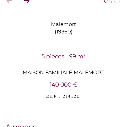
01
07
/
Malemort
(19360)
5 pièces - 99 m²
MAISON FAMILIALE MALEMORT
140 000 €
REF : 21412B
a propos