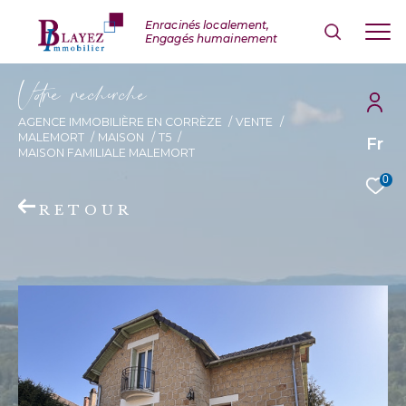
V
o
r
e
r
e
c
e
c
e
AGENCE IMMOBILIÈRE EN CORRÈZE
VENTE
MALEMORT
MAISON
T5
Fr
MAISON FAMILIALE MALEMORT
0
RETOUR