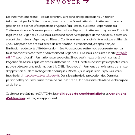
ENVOYER
Les informations recueillies sur ce formulaire sont enregistrées dans un fichier
informatisé par La Boite Immo agissant comme Sous-traitant du traitement pour la
gestion de la clientèle/prospects de l'Agence / du Réseau qui reste Responsable du
Traitement de vos Données personnelles. La base légale du traitement repose sur l'intérêt
légitime de l'Agence / du Réseau. Elles sont conservées jusqu'à demande de suppression
et sont destinées à l'Agence / au Réseau. Conformément à la loi « informatique et libertés
», vous disposez des droits d’accès, de rectification, d’effacement, d’opposition, de
limitation et de portabilité de vos données. Vous pouvez retirer votre consentement à
tout moment en contactant directement l’Agence / Le Réseau. Consultez le site
https://c
nil.fr/fr
pour plus d’informations sur vos droits. Si vous estimez, après avoir contacté
l'Agence / le Réseau, que vos droits « Informatique et Libertés » ne sont pas respectés, vous
pouvez adresser une réclamation à la CNIL. Nous vous informons de l’existence de la liste
d'opposition au démarchage téléphonique « Bloctel », sur laquelle vous pouvez vous
inscrire ici :
https://www.bloctel.gouv.fr
. Dans le cadre de la protection des Données
personnelles, nous vous invitons à ne pas inscrire de Données sensibles dans le champ de
saisie libre.
Ce site est protégé par reCAPTCHA, les
Politiques de Confidentialité
et es
Conditions
d'utilisation
de Google s'appliquent.